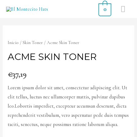
0
Inicio
/
Skin Toner
/ Acme Skin Toner
ACME SKIN TONER
€
37,19
Lorem ipsum dolor sit amet, consectetur adipiscing elit. Ut
elit tellus, luctus nec ullamcorper mattis, pulvinar dapibus
leo.Lobortis imperdiet, excepteur accumsan deserunt, dicta
reprehenderit vestibulum, vero aspernatur pede duis tempus
taciti, senectus, neque possimus ratione laborum aliqua.